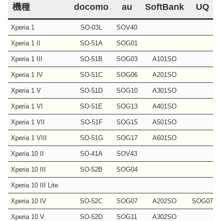
機種
docomo
au
SoftBank
UQ
Xperia 1
SO-03L
SOV40
Xperia 1 II
SO-51A
SOG01
Xperia 1 III
SO-51B
SOG03
A101SO
Xperia 1 IV
SO-51C
SOG06
A201SO
Xperia 1 V
SO-51D
SOG10
A301SO
Xperia 1 VI
SO-51E
SOG13
A401SO
Xperia 1 VII
SO-51F
SOG15
A501SO
Xperia 1 VIII
SO-51G
SOG17
A601SO
Xperia 10 II
SO-41A
SOV43
Xperia 10 III
SO-52B
SOG04
Xperia 10 III Lite
Xperia 10 IV
SO-52C
SOG07
A202SO
SOG07
Xperia 10 V
SO-52D
SOG11
A302SO