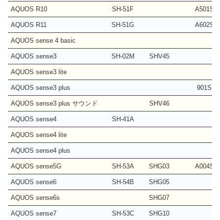
AQUOS R10
SH-51F
A501SH
AQUOS R11
SH-51G
A602SH
AQUOS sense 4 basic
AQUOS sense3
SH-02M
SHV45
AQUOS sense3 lite
AQUOS sense3 plus
901SH
AQUOS sense3 plus サウンド
SHV46
AQUOS sense4
SH-41A
AQUOS sense4 lite
AQUOS sense4 plus
AQUOS sense5G
SH-53A
SHG03
A004SH
AQUOS sense6
SH-54B
SHG05
AQUOS sense6s
SHG07
AQUOS sense7
SH-53C
SHG10