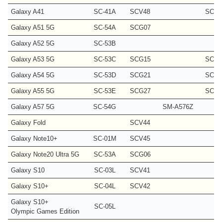
Galaxy A41
SC-41A
SCV48
SCV4
Galaxy A51 5G
SC-54A
SCG07
Galaxy A52 5G
SC-53B
Galaxy A53 5G
SC-53C
SCG15
SCG1
Galaxy A54 5G
SC-53D
SCG21
SCG2
Galaxy A55 5G
SC-53E
SCG27
SCG2
Galaxy A57 5G
SC-54G
SM-A576Z
Galaxy Fold
SCV44
Galaxy Note10+
SC-01M
SCV45
Galaxy Note20 Ultra 5G
SC-53A
SCG06
Galaxy S10
SC-03L
SCV41
Galaxy S10+
SC-04L
SCV42
Galaxy S10+
SC-05L
Olympic Games Edition