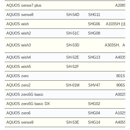
AQUOS sense7 plus
A208SH
AQUOS sense8
SH-54D
SHG11
AQUOS wish
SHG06
A103SH (法
AQUOS wish2
SH-51C
SHG08
AQUOS wish3
SH-53D
A303SH、A30
AQUOS wish4
SH-52E
SHG13
A403SH
AQUOS wish5
SH-52F
AQUOS zero
801SH
AQUOS zero2
SH-01M
SHV47
906SH
AQUOS zero5G basic
A002SH
AQUOS zero5G basic DX
SHG02
AQUOS zero6
SHG04
A102SH
AQUOS sense9
SH-53E
SHG14
A405SH