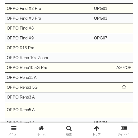
OPPO Find X2 Pro
OPG01
OPPO Find X3 Pro
OPG03
OPPO Find X8
OPPO Find X9
OPG07
OPPO R15 Pro
OPPO Reno 10x Zoom
OPPO Reno10 5G Pro
A302OP
OPPO Reno11 A
OPPO Reno3 5G
◯
OPPO Reno3 A
OPPO Reno5 A
OPPO Reno7 A
OPG04
OPPO Reno9 A
メニュー
ホーム
検索
トップ
サイドバー