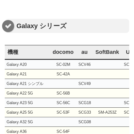
Galaxy シリーズ
機種
docomo
au
SoftBank
UQ
Galaxy A20
SC-02M
SCV46
SCV4
Galaxy A21
SC-42A
Galaxy A21 シンプル
SCV49
Galaxy A22 5G
SC-56B
Galaxy A23 5G
SC-56C
SCG18
SCG1
Galaxy A25 5G
SC-53F
SCG33
SM-A253Z
SCG3
Galaxy A32 5G
SCG08
Galaxy A36
SC-54F