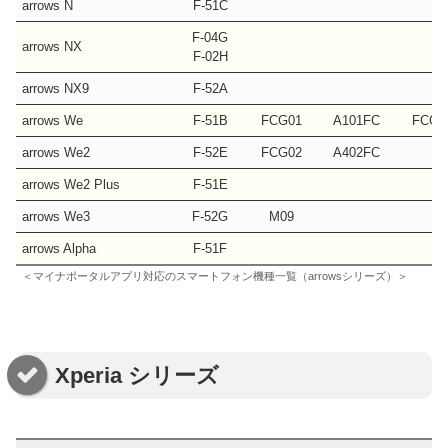
arrows N
F-51C
F-04G
arrows NX
F-02H
arrows NX9
F-52A
arrows We
F-51B
FCG01
A101FC
FCG0
arrows We2
F-52E
FCG02
A402FC
arrows We2 Plus
F-51E
arrows We3
F-52G
M09
arrows Alpha
F-51F
＜マイナポータルアプリ対応のスマートフォン機種一覧（arrowsシリーズ）＞
Xperia シリーズ