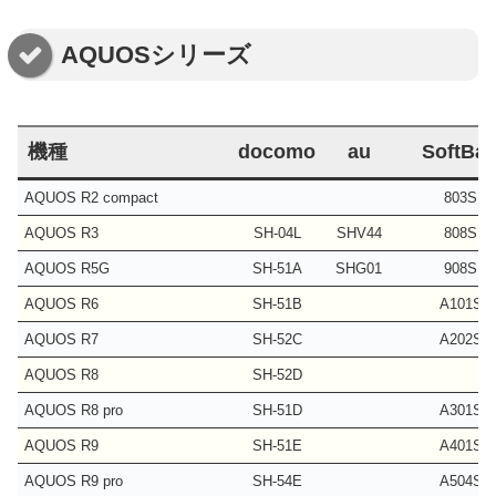
AQUOSシリーズ
機種
docomo
au
SoftBa
AQUOS R2 compact
803SH
AQUOS R3
SH-04L
SHV44
808SH
AQUOS R5G
SH-51A
SHG01
908SH
AQUOS R6
SH-51B
A101SH
AQUOS R7
SH-52C
A202SH
AQUOS R8
SH-52D
AQUOS R8 pro
SH-51D
A301SH
AQUOS R9
SH-51E
A401SH
AQUOS R9 pro
SH-54E
A504SH