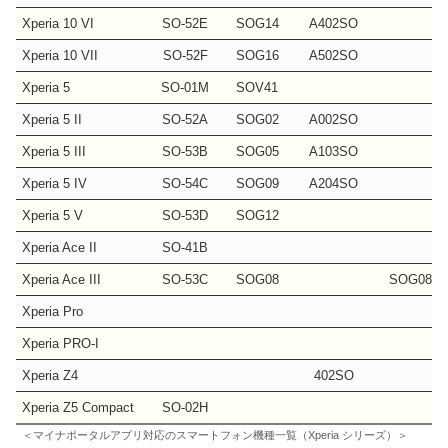
Xperia 10 VI
SO-52E
SOG14
A402SO
Xperia 10 VII
SO-52F
SOG16
A502SO
Xperia 5
SO-01M
SOV41
Xperia 5 II
SO-52A
SOG02
A002SO
Xperia 5 III
SO-53B
SOG05
A103SO
Xperia 5 IV
SO-54C
SOG09
A204SO
Xperia 5 V
SO-53D
SOG12
Xperia Ace II
SO-41B
Xperia Ace III
SO-53C
SOG08
SOG08
Xperia Pro
Xperia PRO-I
Xperia Z4
402SO
Xperia Z5 Compact
SO-02H
＜マイナポータルアプリ対応のスマートフォン機種一覧（Xperia シリーズ）＞