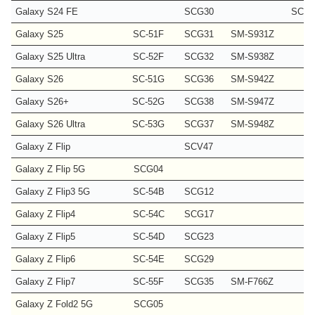
Galaxy S24 FE
SCG30
SCG3
Galaxy S25
SC-51F
SCG31
SM-S931Z
Galaxy S25 Ultra
SC-52F
SCG32
SM-S938Z
Galaxy S26
SC-51G
SCG36
SM-S942Z
Galaxy S26+
SC-52G
SCG38
SM-S947Z
Galaxy S26 Ultra
SC-53G
SCG37
SM-S948Z
Galaxy Z Flip
SCV47
Galaxy Z Flip 5G
SCG04
Galaxy Z Flip3 5G
SC-54B
SCG12
Galaxy Z Flip4
SC-54C
SCG17
Galaxy Z Flip5
SC-54D
SCG23
Galaxy Z Flip6
SC-54E
SCG29
Galaxy Z Flip7
SC-55F
SCG35
SM-F766Z
Galaxy Z Fold2 5G
SCG05