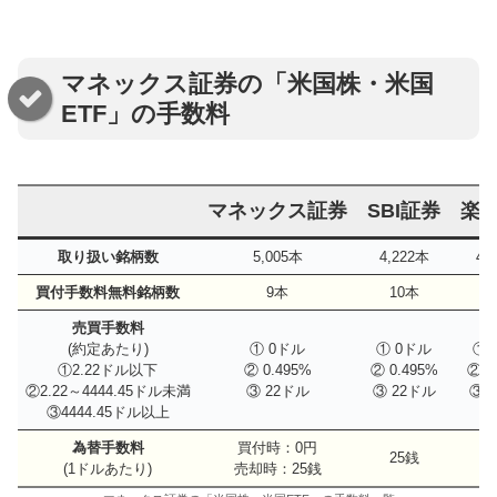
マネックス証券の「米国株・米国
ETF」の手数料
マネックス証券
SBI証券
楽
取り扱い銘柄数
5,005本
4,222本
4,
買付手数料無料銘柄数
9本
10本
1
売買手数料
(約定あたり)
① 0ドル
① 0ドル
① 
①2.22ドル以下
② 0.495%
② 0.495%
② 0
②2.22～4444.45ドル未満
③ 22ドル
③ 22ドル
③ 
③4444.45ドル以上
為替手数料
買付時：0円
25銭
2
(1ドルあたり)
売却時：25銭