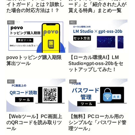
イトガード」とは？誤飲し
ード」と「紹介された人が
た場合の対応方法は！？
貰える特典」まとめ一覧
雑記
雑記
povoトッピング購入期限
【ローカル環境AI】LM
算出ツール
Studio×gpt-oss-20bをセ
ットアップしてみた！
雑記
雑記
【Webツール】PC画面上
【無料】PCローカル用の
のQRコードを読み取りツ
シンプルな「パスワード管
ール
理ツール」