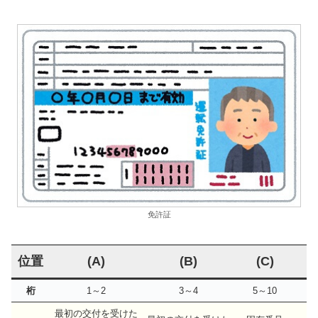
免許証
位置
(A)
(B)
(C)
桁
1～2
3～4
5～10
最初の交付を受けた