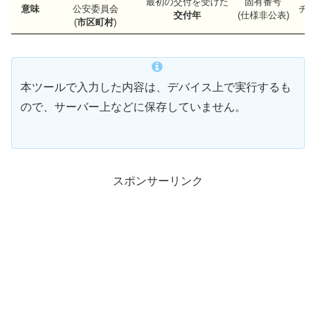
最初の交付を受けた
固有番号
意味
公安委員会
チ
交付年
(仕様非公表)
(
市区町村
)
本ツールで入力した内容は、デバイス上で実行するも
ので、サーバー上などに保存していません。
スポンサーリンク