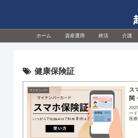
ホーム
資産運用
終活
介護
健康保険証
ス
マイナンバー
関
20
ード
医療