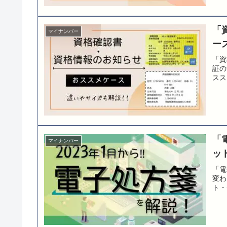
「
マイナンバー
ー
「資
証の
スス
「
マイナンバー
ッ
「電
変わ
ト・