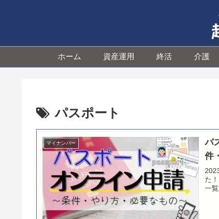
ホーム
資産運用
終活
介護
パスポート
パ
マイナンバー
件
20
た！
一覧